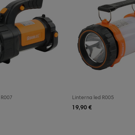
d R007
Linterna led R005
19,90 €